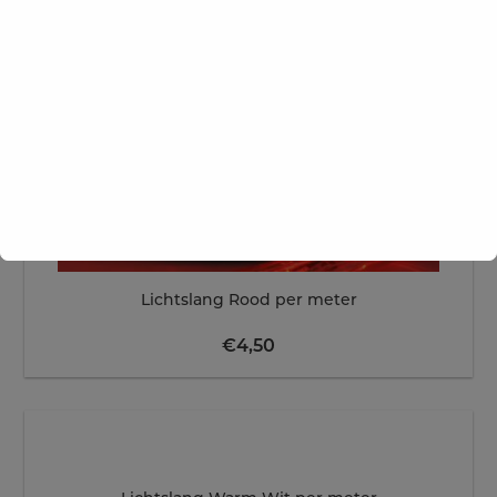
Lichtslang Rood per meter
€
4,50