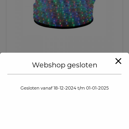
Lichtslang Multi Colour per meter
Webshop gesloten
€
4,99
Gesloten vanaf 18-12-2024 t/m 01-01-2025