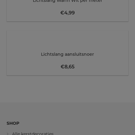
Lichtslang Warm Wit per meter
€
4,99
Lichtslang aansluitsnoer
€
8,65
SHOP
Alle kerstdecoraties