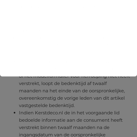
dag die volgt op het sluiten van de
overeenkomst.
Verlengde bedenktijd voor producten, diensten en
digitale inhoud die niet op een materiële drager is
geleverd bij niet informeren over herroepingsrecht:
Indien Kerstdeco.nl de consument de wettelijk
verplichte informatie over het herroepingsrecht
of het modelformulier voor herroeping niet heeft
verstrekt, loopt de bedenktijd af twaalf
maanden na het einde van de oorspronkelijke,
overeenkomstig de vorige leden van dit artikel
vastgestelde bedenktijd.
Indien Kerstdeco.nl de in het voorgaande lid
bedoelde informatie aan de consument heeft
verstrekt binnen twaalf maanden na de
ingangsdatum van de oorspronkelijke