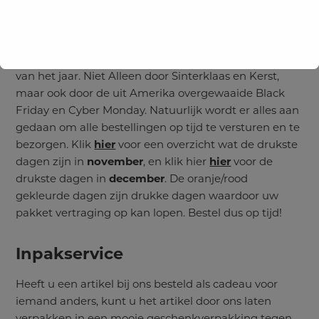
Bij de feestdagen horen veel cadeaus, en dat leidt tot
meer pakketzendingen. De november- en
decembermaand zijn dan ook de drukste periodes
van het jaar. Niet Alleen door Sinterklaas en Kerst,
maar ook door de uit Amerika overgewaaide Black
Friday en Cyber Monday. Natuurlijk wordt er alles aan
gedaan om alle bestellingen op tijd te versturen en te
bezorgen. Klik
hier
voor een overzicht wat de drukste
dagen zijn in
november
, en klik hier
hier
voor de
drukste dagen in
december
. De oranje/rood
gekleurde dagen zijn drukke dagen waardoor uw
pakket vertraging op kan lopen. Bestel dus op tijd!
Inpakservice
Heeft u een artikel bij ons besteld als cadeau voor
iemand anders, kunt u het artikel door ons laten
verpakken in een mooie geschenkverpakking tegen