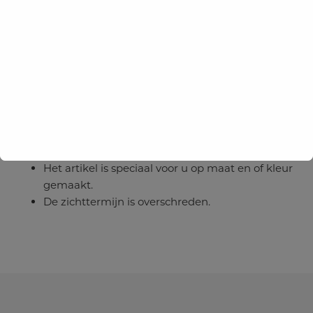
Het artikel is niet beschadigd.
U kunt een artikel in
geen
geval terugsturen wanneer
er sprake is van één of meer van de volgende situaties
De verpakking is beschadigd
Het artikel is niet meer compleet
Het artikel is beschadigd
Het artikel heeft gebruikssporen
Het artikel is speciaal voor u op maat en of kleur
gemaakt.
De zichttermijn is overschreden.