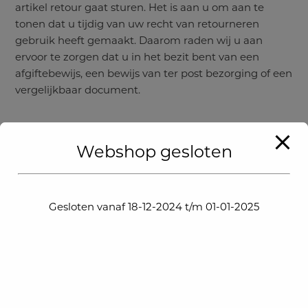
artikel retour gaat sturen. Het is aan u om aan te
tonen dat u tijdig van uw recht van retourneren
gebruik heeft gemaakt. Daarom raden wij u aan
ervoor te zorgen dat u in het bezit bent van een
afgiftebewijs, een bewijs van ter post bezorging of een
vergelijkbaar document.
Na de periode van veertien (14) werkdagen kunt u uw
aankoop niet meer zonder reden retourneren
Webshop gesloten
Voorwaarden zonder reden retourzendingen
Gesloten vanaf 18-12-2024 t/m 01-01-2025
Het artikel zit in de originele onbeschadigde
verpakking (een met zorg opengemaakte
verpakking wordt door Kerstdeco.nl niet als een
beschadigde verpakking beschouwd)
Het artikel is compleet
Het artikel is heeft geen gebruikssporen