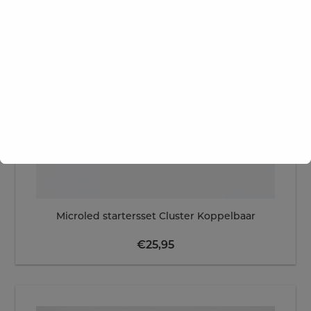
Microled startersset Cluster Koppelbaar
€
25,95