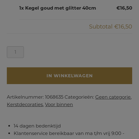
1x Kegel goud met glitter 40cm
€16,50
Subtotal
€16,50
Kegel
goud
met
glitter
IN WINKELWAGEN
40cm
aantal
Artikelnummer:
1068635
Categorieën:
Geen categorie
,
Kerstdecoraties
,
Voor binnen
14 dagen bedenktijd
Klantenservice bereikbaar van ma t/m vrij 9:00 -