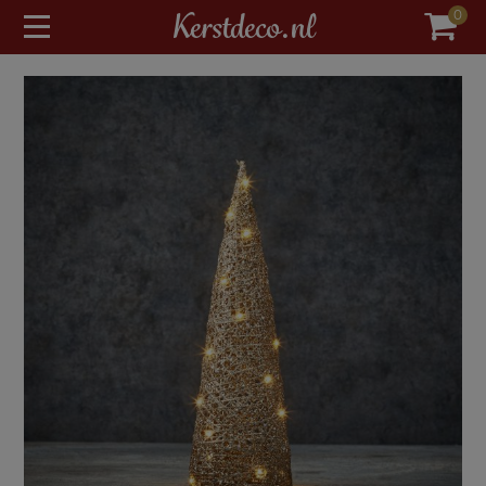
modal-check
Kerstdeco.nl
0