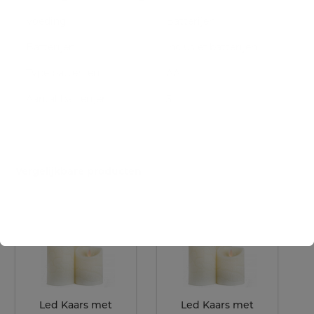
Voeding
Batterijen
Batterijen
Inclusief batterijen
Type batterijen
AA
Aantal batterijen
3
Vergelijkbare producten
Led Kaars met
Led Kaars met