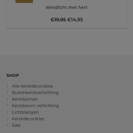
Windlicht met hert
Oorspronkelijke
Huidige
€
19,95
€
14,95
prijs
prijs
was:
is:
€19,95.
€14,95.
SHOP
Alle kerstdecoraties
Buitenkerstverlichting
Kerstbomen
Kerstboom verlichting
Lichtslangen
Kerstdecoraties
Sale