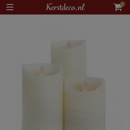
modal-check
Kerstdeco.nl
0