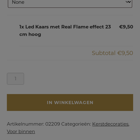
1x Led Kaars met Real Flame effect 23
€9,50
cm hoog
Subtotal
€9,50
Led
Kaars
met
Real
IN WINKELWAGEN
Flame
effect
23
Artikelnummer:
02209
Categorieën:
Kerstdecoraties
,
cm
Voor binnen
hoog