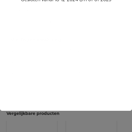
Soort lampjes
LED
Ruimte tussen lampjes
5 cm
Voeding en aansluiting
Voeding
Netvoeding
Voltage
220-240 V
Verbruik
1,65 W
Kleur snoer
Groen
Vergelijkbare producten