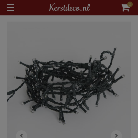
modal-check
Kerstdeco.nl
0