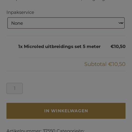
Inpakservice
1x Microled uitbreidings set 5 meter
€10,50
Subtotal
€10,50
Microled
uitbreidings
set
5
IN WINKELWAGEN
meter
aantal
Artikelnummer:
37550
Categorieën: