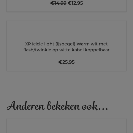
Oorspronkelijke
Huidige
€
14,99
€
12,95
prijs
prijs
was:
is:
€14,99.
€12,95.
XP Icicle light (ijspegel) Warm wit met
flash/twinkle op witte kabel koppelbaar
€
25,95
Anderen bekeken ook...