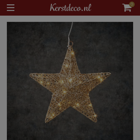
modal-check
Kerstdeco.nl
0