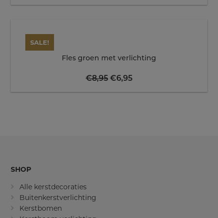
SALE!
Fles groen met verlichting
Oorspronkelijke
Huidige
€
8,95
€
6,95
prijs
prijs
was:
is:
€8,95.
€6,95.
SHOP
Alle kerstdecoraties
Buitenkerstverlichting
Kerstbomen