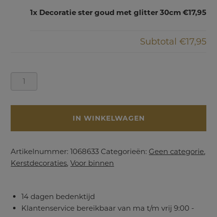
1x Decoratie ster goud met glitter 30cm
€17,95
Subtotal
€17,95
Decoratie
ster
goud
met
IN WINKELWAGEN
glitter
30cm
aantal
Artikelnummer:
1068633
Categorieën:
Geen categorie
,
Kerstdecoraties
,
Voor binnen
14 dagen bedenktijd
Klantenservice bereikbaar van ma t/m vrij 9:00 -