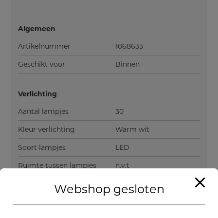
Algemeen
Artikelnummer
1068633
Geschikt voor
Binnen
Verlichting
Aantal lampjes
30
Kleur verlichting
Warm wit
Soort lampjes
LED
Ruimte tussen lampjes
n.v.t
Webshop gesloten
Voeding en aansluiting
Voeding
Batterijen